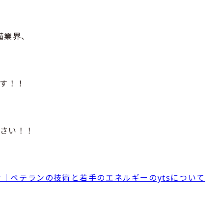
備業界、
す！！
ださい！！
｜ベテランの技術と若手のエネルギーのytsについて