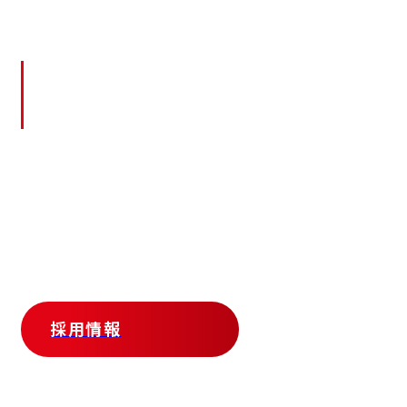
採用情報
Recruit
私たちは設備機械のドクターであり、
お客さまの期待に沿うよう努力する「サービスマ
ン」です。
新しい挑戦を求める技術者、経験者、
そして意欲的な人材を歓迎します！
設備機械の維持管理に貢献し、共に成長しません
か？
採用情報