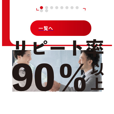
の絶景を堪能 ...
後、
一覧へ