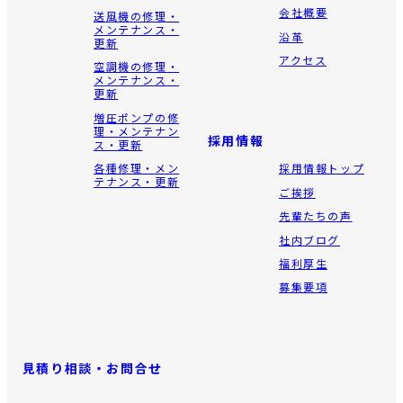
会社概要
送風機の修理・
メンテナンス・
沿革
更新
アクセス
空調機の修理・
メンテナンス・
更新
増圧ポンプの修
理・メンテナン
採用情報
ス・更新
各種修理・メン
採用情報トップ
テナンス・更新
ご挨拶
先輩たちの声
社内ブログ
福利厚生
募集要項
見積り相談・お問合せ