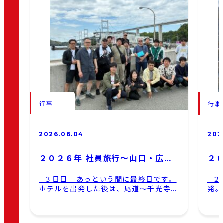
行事
行事
2026.06.04
202
２０２６年 社員旅行～山口・広島
２
～ ３日目
～ 
３日目 あっという間に最終日です。
２
ホテルを出発した後は、尾道～千光寺公
発。
園～文学の道を散策。 その後は遊覧船
る、
に乗り、日本三大急潮流のひとつでもあ
です
る「来島海峡」の急流を体験。 瀬戸内
に皆