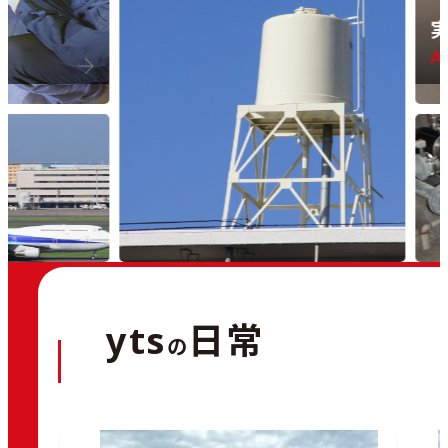
実績紹介
Achieveme
yts
日常
の